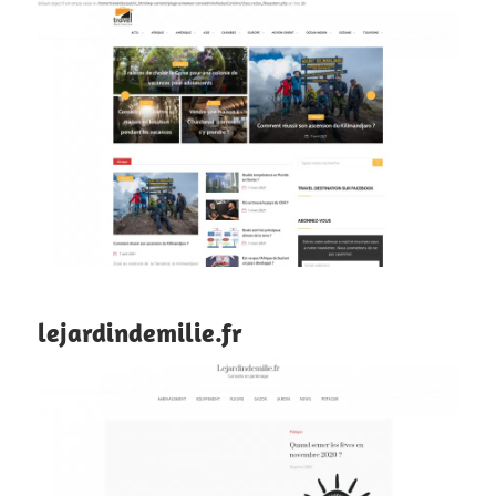
lejardindemilie.fr