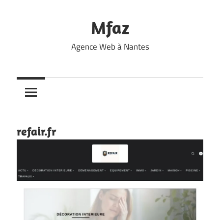
Skip
to
Mfaz
content
Agence Web à Nantes
refair.fr